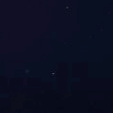
共195条
上一页
1
2
3
4
5
6
7
8
下一页
最后一页