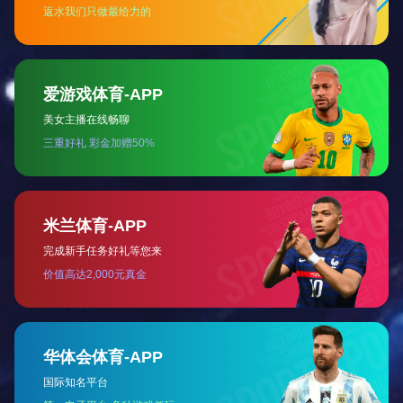
2024.12.27
扬子江药业集团安博官方网站药业荣登四川医药企业
50强！
了解更多 +