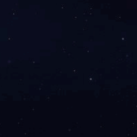
扬子江药业
安博官方网
集团官微二
站官微二维
维码
码