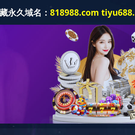
博anbo(中国)
新闻中心
产品中心
质量体系
)说明书