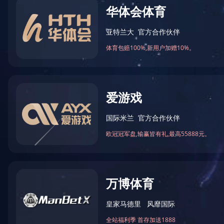
产品介绍
高质、惠民、创新、至善！
【药品通用名称】
非那雄胺片(1mg)