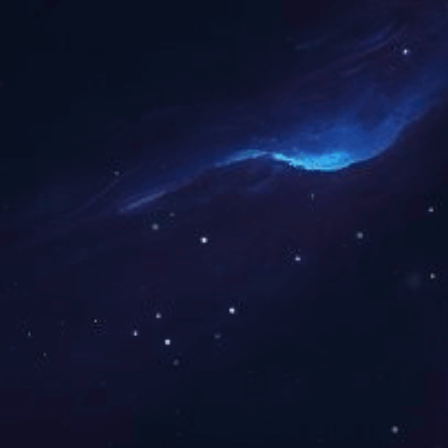
非那雄胺片(1mg)说明书
安博anbo(中国)
新闻中心
产品中
公司介绍
公司新闻
中药饮片