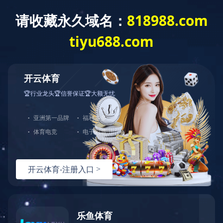
中药饮片产品
夏天无粉
规 格：3g/袋 * 3袋/盒